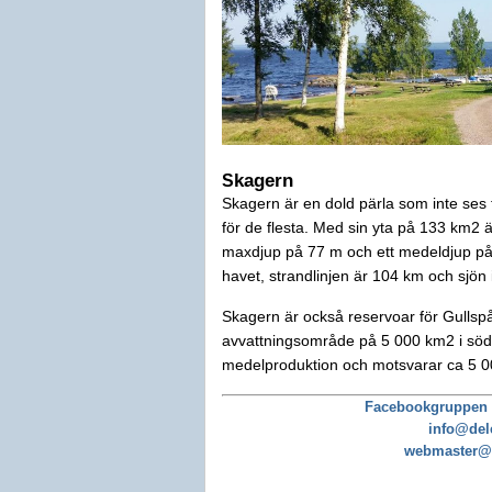
S
kagern
Skagern är en dold pärla som inte ses 
för de flesta. Med sin yta på 133 km2 ä
maxdjup på 77 m och ett medeldjup på 
havet, strandlinjen är 104 km och sjön
Skagern är också reservoar för Gullspå
avvattningsområde på 5 000 km2 i söd
medelproduktion och motsvarar ca 5 00
Facebookgruppen 
info@del
webmaster@d