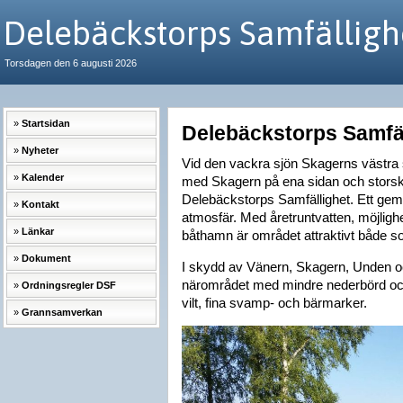
Delebäckstorps Samfälligh
Torsdagen den 6 augusti 2026
Startsidan
Delebäckstorps Samfä
Nyheter
Vid den vackra sjön Skagerns västra 
Kalender
med Skagern på ena sidan och storsk
Delebäckstorps Samfällighet. Ett gem
Kontakt
atmosfär. Med åretruntvatten, möjlighe
Länkar
båthamn är området attraktivt både s
Dokument
I skydd av Vänern, Skagern, Unden och
närområdet med mindre nederbörd och 
Ordningsregler DSF
vilt, fina svamp- och bärmarker.
Grannsamverkan